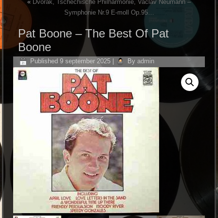
«
Dvořák, Tschechische Philharmonie, Vaclav Neumann ‎–
Symphonie Nr.9 E-moll Op.95…
Pat Boone ‎– The Best Of Pat
Boone
Published
9 september 2025
|
By
admin