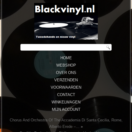
HOME
WEBSHOP
OVER ONS
VERZENDEN
VOORWAARDEN
CONTACT
WINKELWAGEN
MIJN ACCOUNT
Chorus And Orchestra Of The Accademia Di Santa Cecilia, Rome,
Alberto Erede –…
»