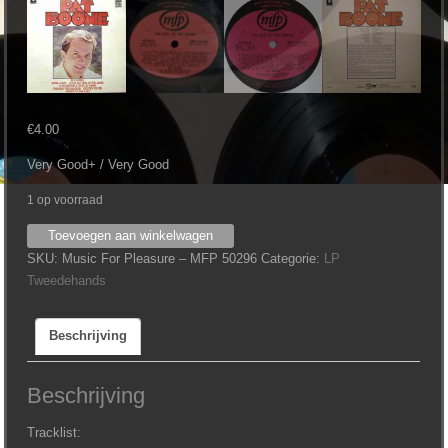
€
4.00
Very Good+ / Very Good
1 op voorraad
Pat
Toevoegen aan winkelwagen
Boone
SKU:
Music For Pleasure ‎– MFP 50296
Categorie:
LP
‎–
Tweedehands
The
Best
Beschrijving
Of
Pat
Boone
Beschrijving
aantal
Tracklist: