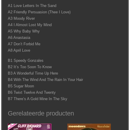
A1 Love Letters In The Sand
A2 Friendly Persuasion (Thee I Love)
A3 Moody River
A4 I Almost Lost My Mind
A5 Why Baby Why
A6 Anastasia
A7 Don’t Forbid Me
A8 April Love
B1 Speedy Gonzales
B2 It’s Too Soon To Know
B3 A Wonderful Time Up Here
B4 With The Wind And The Rain In Your Hair
B5 Sugar Moon
B6 Twixt Twelve And Twenty
B7 There’s A Gold Mine In The Sky
Gerelateerde producten