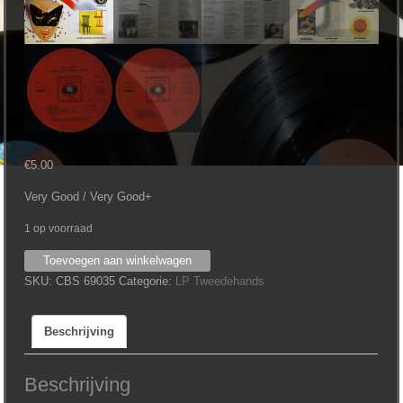
€
5.00
Very Good / Very Good+
1 op voorraad
Paul
Toevoegen aan winkelwagen
Simon
SKU:
CBS 69035
Categorie:
LP Tweedehands
‎–
There
Beschrijving
Goes
Rhymin'
Simon
Beschrijving
aantal