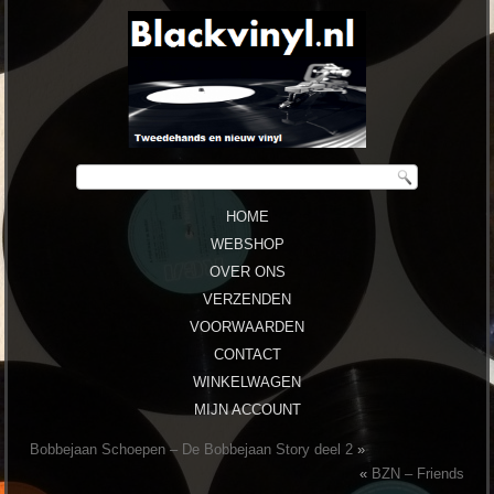
HOME
WEBSHOP
OVER ONS
VERZENDEN
VOORWAARDEN
CONTACT
WINKELWAGEN
MIJN ACCOUNT
Bobbejaan Schoepen – De Bobbejaan Story deel 2
»
«
BZN ‎– Friends