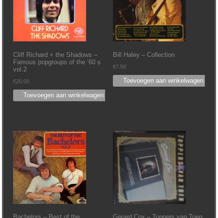
Cliff Richard + the Shadows –
Bill Haley – Collection
Famous popgroups of the ’60 s
€
7.50
vol.2
Toevoegen aan winkelwagen
€
20.00
Toevoegen aan winkelwagen
Bachelors – Best of the
Gerard Cox – Toppers van Toen