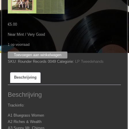
€
5.00
Near Mint / Very Good
1 op voorraad
Pinnacle
Toevoegen aan winkelwagen
Boys
SKU:
Rounder Records 0049
Categorie:
LP Tweedehands
‎–
The
Beschrijving
Pinnacle
Boys
aantal
Beschrijving
Trackinfo:
A1 Bluegrass Women
A2 Riches & Wealth
A3 Sunny Mt. Chimes