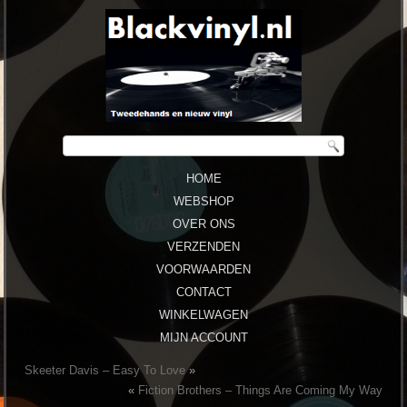
HOME
WEBSHOP
OVER ONS
VERZENDEN
VOORWAARDEN
CONTACT
WINKELWAGEN
MIJN ACCOUNT
Skeeter Davis ‎– Easy To Love
»
«
Fiction Brothers ‎– Things Are Coming My Way