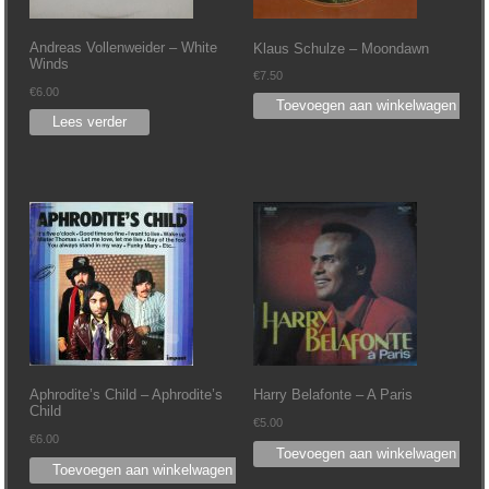
Andreas Vollenweider – White
Klaus Schulze – Moondawn
Winds
€
7.50
€
6.00
Toevoegen aan winkelwagen
Lees verder
Aphrodite’s Child – Aphrodite’s
Harry Belafonte – A Paris
Child
€
5.00
€
6.00
Toevoegen aan winkelwagen
Toevoegen aan winkelwagen