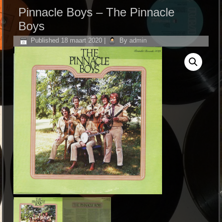
Pinnacle Boys ‎– The Pinnacle
Boys
Published
18 maart 2020
|
By
admin