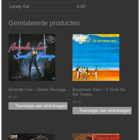
Lonely Gal
4:24
Gerelateerde producten
Amanda Lear – Sweet Revenge
Boomtown Rats – A Tonic for
the Troops
€
6.00
€
6.00
Toevoegen aan winkelwagen
Toevoegen aan winkelwagen