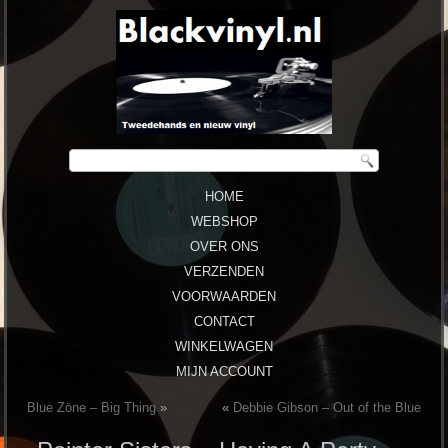
HOME
WEBSHOP
OVER ONS
VERZENDEN
VOORWAARDEN
CONTACT
WINKELWAGEN
MIJN ACCOUNT
Blue Zöne ‎– Big Thing
»
«
Debbie Gibson – Out of the Blue