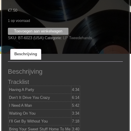
€
7.50
1 op voorraad
Pointer
Toevoegen aan winkelwagen
Sisters
SKU:
BT-6023 (USA)
Categorie:
LP Tweedehands
‎–
Having
Beschrijving
A
Party
aantal
Beschrijving
Tracklist
Having A Party
4:34
Don’t It Drive You Crazy
6:14
I Need A Man
5:42
Waiting On You
3:34
I’ll Get By Without You
7:18
Bring Your Sweet Stuff Home To Me
3:40