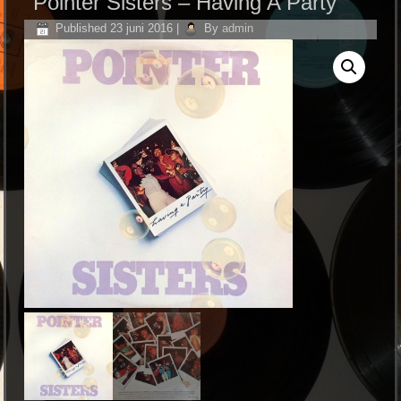
Pointer Sisters ‎– Having A Party
Published
23 juni 2016
|
By
admin