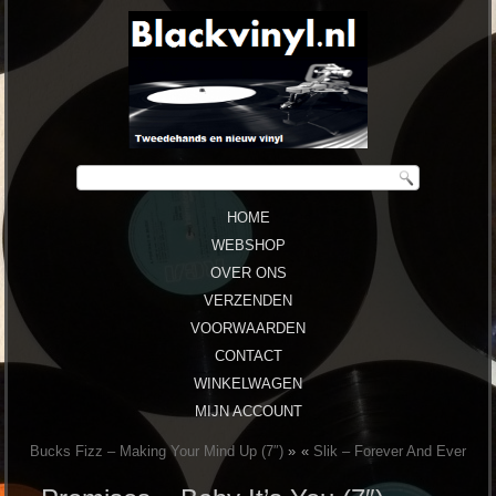
HOME
WEBSHOP
OVER ONS
VERZENDEN
VOORWAARDEN
CONTACT
WINKELWAGEN
MIJN ACCOUNT
Bucks Fizz ‎– Making Your Mind Up (7″)
»
«
Slik ‎– Forever And Ever