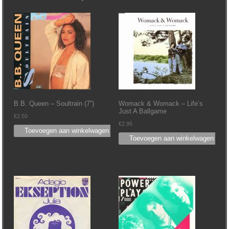
B.B. Queen ‎– Soultrain (7”)
Womack & Womack ‎– Life’s
Just A Ballgame
€
2.50
€
2.95
Toevoegen aan winkelwagen
Toevoegen aan winkelwagen