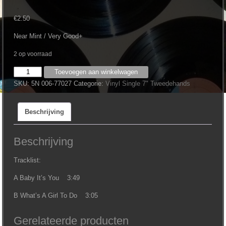
€
2.50
Near Mint / Very Good+
2 op voorraad
Promises
Toevoegen aan winkelwagen
‎–
SKU:
5N 006-77027
Categorie:
Vinyl Single 7" Tweedehands
Baby
It's
Beschrijving
You
(7")
aantal
Beschrijving
Tracklist:
A Baby It’s You 3:49
B What’s A Girl To Do 3:05
Gerelateerde producten