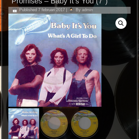
Promises ‎– Baby It’s You (7″)
Published
7 februari 2017
|
By
admin