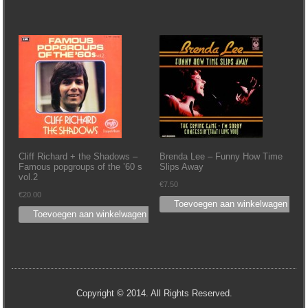
Cliff Richard + the Shadows –
Brenda Lee – Funny How Time
Famous popgroups of the ’60 s
Slips Away
vol.2
€
7.50
€
20.00
Toevoegen aan winkelwagen
Toevoegen aan winkelwagen
Copyright © 2014. All Rights Reserved.