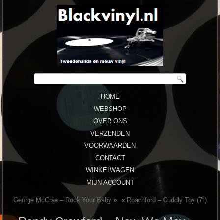
HOME
WEBSHOP
OVER ONS
VERZENDEN
VOORWAARDEN
CONTACT
WINKELWAGEN
MIJN ACCOUNT
George McCrae – Rock Your Baby
»
«
Roachford – Cuddly Toy (7″)