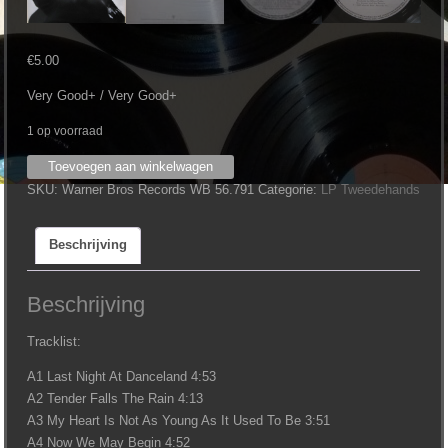
€
5.00
Very Good+ / Very Good+
1 op voorraad
Randy
Toevoegen aan winkelwagen
Crawford
SKU:
Warner Bros Records WB 56.791
Categorie:
LP Tweedehands
-
Now
Beschrijving
We
May
Begin
Beschrijving
aantal
Tracklist:
A1 Last Night At Danceland 4:53
A2 Tender Falls The Rain 4:13
A3 My Heart Is Not As Young As It Used To Be 3:51
A4 Now We May Begin 4:52