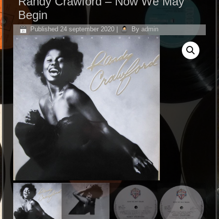
Randy Crawford – Now We May
Begin
Published
24 september 2020
|
By
admin