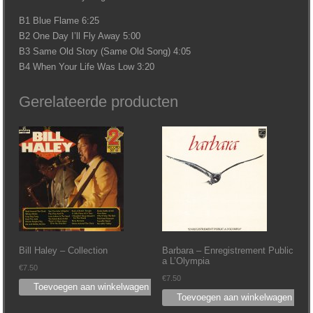
B1 Blue Flame 6:25
B2 One Day I’ll Fly Away 5:00
B3 Same Old Story (Same Old Song) 4:05
B4 When Your Life Was Low 3:20
Gerelateerde producten
Bill Haley – Collection
Barbara – Enregistrement Public
a L’Olympia
€
7.50
€
7.50
Toevoegen aan winkelwagen
Toevoegen aan winkelwagen