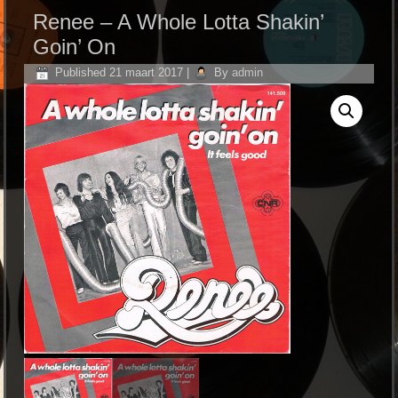
Renee ‎– A Whole Lotta Shakin’
Goin’ On
Published
21 maart 2017
|
By
admin