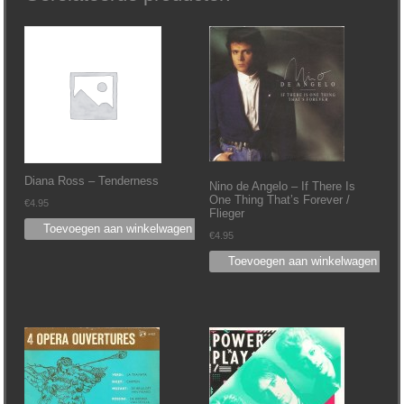
Diana Ross ‎– Tenderness
Nino de Angelo ‎– If There Is
One Thing That’s Forever /
€
4.95
Flieger
Toevoegen aan winkelwagen
€
4.95
Toevoegen aan winkelwagen