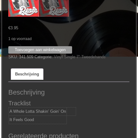
€
3.95
1 op voorraad
Renee
Toevoegen aan winkelwagen
‎–
SKU:
141.509
Categorie:
Vinyl Single 7" Tweedehands
A
Whole
Beschrijving
Lotta
Shakin'
Goin'
Beschrijving
On
Tracklist
aantal
A Whole Lotta Shakin’ Goin’ On
It Feels Good
Gerelateerde producten