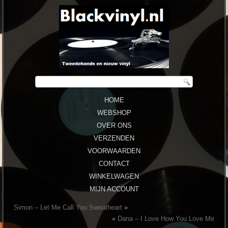
HOME
WEBSHOP
OVER ONS
VERZENDEN
VOORWAARDEN
CONTACT
WINKELWAGEN
MIJN ACCOUNT
Simon ‎– Let Me Call You Sweatheart
»
«
Dana ‎– I Love How You Love Me