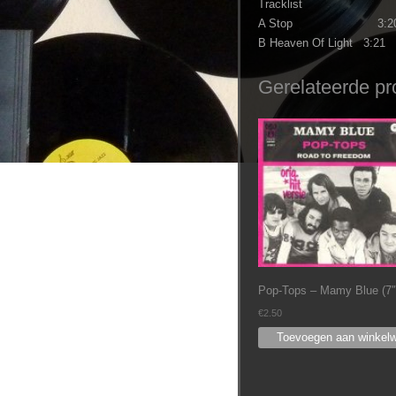
Tracklist
A Stop 3:2
B Heaven Of Light 3:21
Gerelateerde pr
Pop-Tops ‎– Mamy Blue (7″
€
2.50
Toevoegen aan winkel