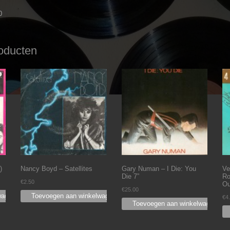
0
oducten
)
Nancy Boyd ‎– Satellites
Gary Numan – I Die: You
Ve
Die 7”
Ro
€
2.50
Ou
€
25.00
wagen
Toevoegen aan winkelwagen
€
4
Toevoegen aan winkelwagen