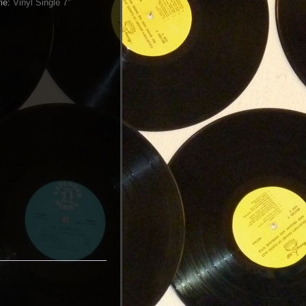
rie:
Vinyl Single 7"