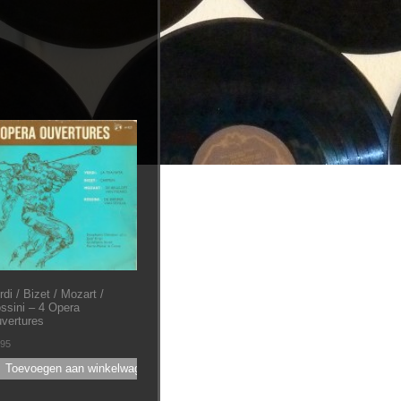
rdi / Bizet / Mozart /
ssini ‎– 4 Opera
vertures
.95
Toevoegen aan winkelwagen