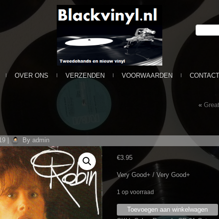
OVER ONS
VERZENDEN
VOORWAARDEN
CONTAC
«
Grea
19
|
By
admin
€
3.95
Very Good+ / Very Good+
1 op voorraad
Robin
Toevoegen aan winkelwagen