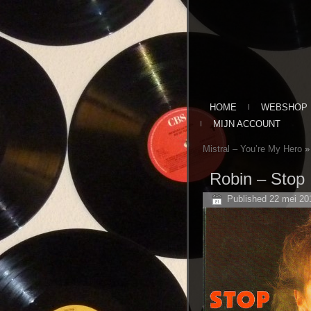
HOME
WEBSHOP
MIJN ACCOUNT
Mistral – You’re My Hero
»
Robin – Stop
Published
22 mei 20