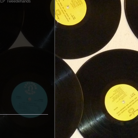
:
LP Tweedehands