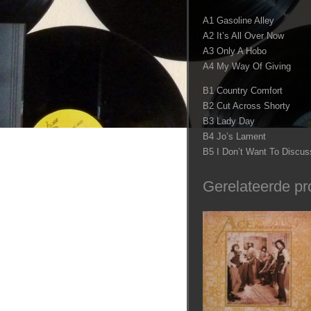
A1 Gasoline Alley
A2 It’s All Over Now
A3 Only A Hobo
A4 My Way Of Giving
B1 Country Comfort
B2 Cut Across Shorty
B3 Lady Day
B4 Jo’s Lament
B5 I Don’t Want To Discuss
Gerelateerde pr