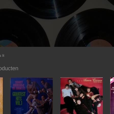
 It
oducten