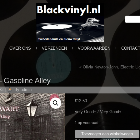
OVER ONS
VERZENDEN
VOORWAARDEN
CONTAC
«
Olivia Newton-John, Electric Li
– Gasoline Alley
23
|
By
admin
€
12.50
Very Good+ / Very Good+
1 op voorraad
Rod
Toevoegen aan winkelwagen