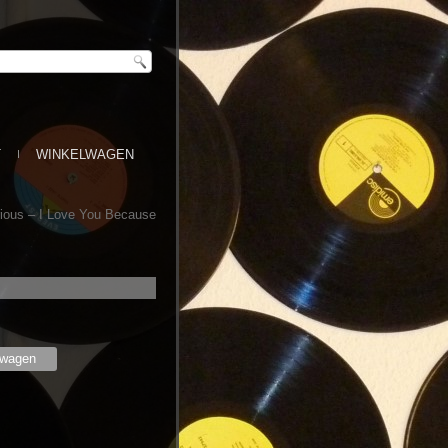
T
WINKELWAGEN
ious – I Love You Because
lwagen