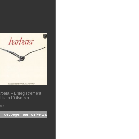
rbara – Enregistrement
blic a L’Olympia
.50
Toevoegen aan winkelwagen