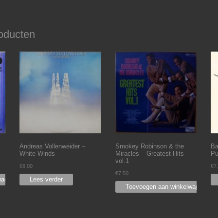
oducten
Andreas Vollenweider –
Smokey Robinson & the
Ba
White Winds
Miracles – Greatest Hits
Pu
vol.1
€
6.00
€
7
€
7.50
wagen
Lees verder
Toevoegen aan winkelwagen