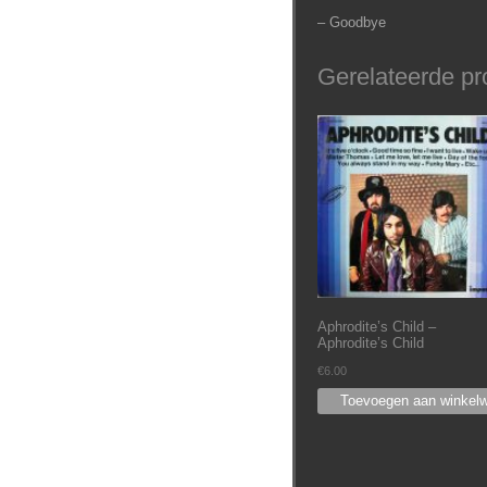
– Goodbye
Gerelateerde pr
Aphrodite’s Child –
Aphrodite’s Child
€
6.00
Toevoegen aan winkel