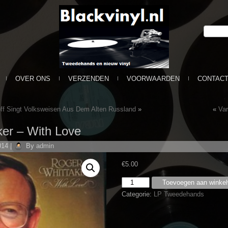
OVER ONS
VERZENDEN
VOORWAARDEN
CONTAC
ff Singt Volksweisen Aus Dem Alten Russland
»
«
Var
ker – With Love
014
|
By
admin
€
5.00
Roger
Toevoegen aan winke
Whittaker
Categorie:
LP Tweedehands
-
With
Love