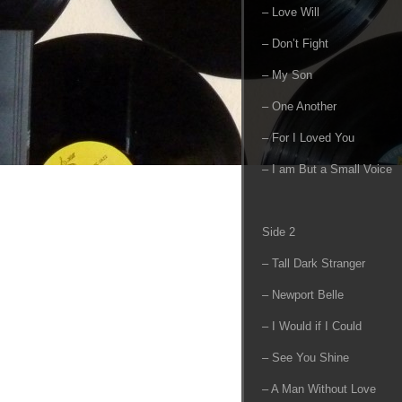
– Love Will
– Don’t Fight
– My Son
– One Another
– For I Loved You
– I am But a Small Voice
Side 2
– Tall Dark Stranger
– Newport Belle
– I Would if I Could
– See You Shine
– A Man Without Love