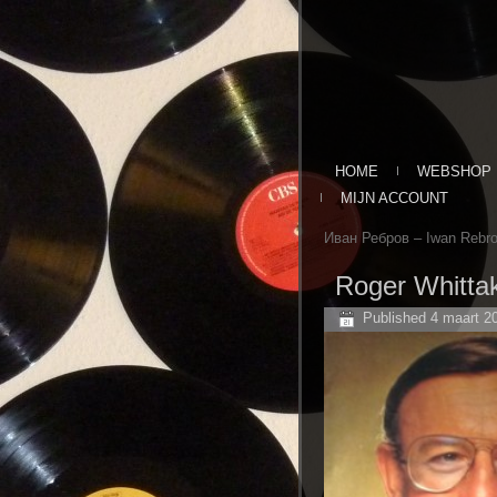
HOME
WEBSHOP
MIJN ACCOUNT
Иван Ребров – Iwan Rebro
Roger Whitta
Published
4 maart 2