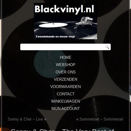
HOME
WEBSHOP
OVER ONS
VERZENDEN
VOORWAARDEN
CONTACT
WINKELWAGEN
MIJN ACCOUNT
Sonny & Cher – Live
»
«
Sommerset – Sommerset