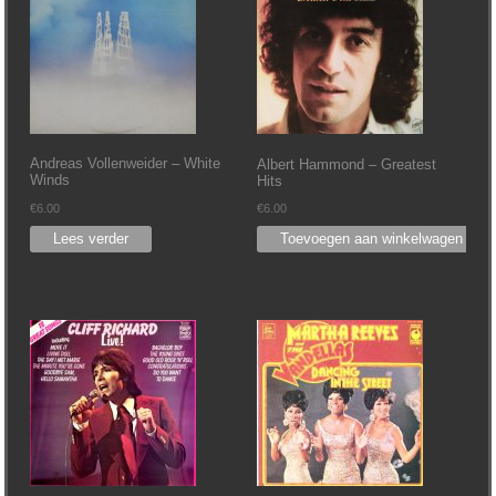
Andreas Vollenweider – White
Albert Hammond – Greatest
Winds
Hits
€
6.00
€
6.00
Lees verder
Toevoegen aan winkelwagen