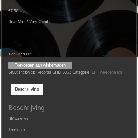
€
7.50
Near Mint / Very Good+
1 op voorraad
Sonny
Toevoegen aan winkelwagen
&
SKU:
Pickwick Records SHM 3063
Categorie:
LP Tweedehands
Cher
-
Beschrijving
The
Very
Best
Beschrijving
of
aantal
UK version.
Trackinfo: