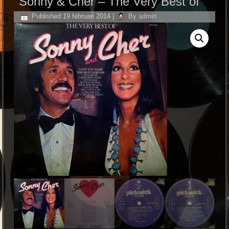
Sonny & Cher – The Very Best of
Published
19 februari 2014
|
By
admin