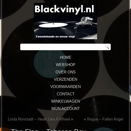
HOME
WEBSHOP
OVER ONS
VERZENDEN
VOORWAARDEN
CONTACT
WINKELWAGEN
MIJN ACCOUNT
Linda Ronstadt ‎– Heart Like A Wheel
»
«
Rogue ‎– Fallen Angel