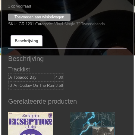
1 op voorraad
The
Toevoegen aan winkelwagen
Flag
SKU:
GR 1201
Categorie:
Vinyl Single 7" Tweedehands
‎–
Tobacco
Beschrijving
Bay
aantal
Beschrijving
Tracklist
A
Tobacco Bay
4:00
B
An Outlaw On The Run
3:58
Gerelateerde producten