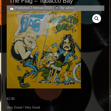
The Flag ‎– Tobacco Bay
Published
3 februari 2018
|
By
admin
€
2.95
Very Good / Very Good