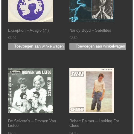
Ekseption – Adagio (7″)
Nancy Boyd ‎– Satellites
€
3.00
€
2.50
Toevoegen aan winkelwagen
Toevoegen aan winkelwagen
De Selvera’s ‎– Dromen Van
Robert Palmer ‎– Looking For
Liefde
Clues
€
4.95
€
4.95