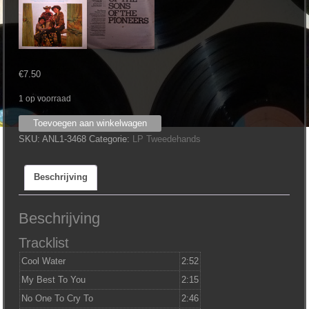
€
7.50
1 op voorraad
The
Toevoegen aan winkelwagen
Sons
SKU:
ANL1-3468
Categorie:
LP Tweedehands
Of
The
Beschrijving
Pioneers
‎–
The
Beschrijving
Best
Tracklist
Of
aantal
Cool Water
2:52
My Best To You
2:15
No One To Cry To
2:46