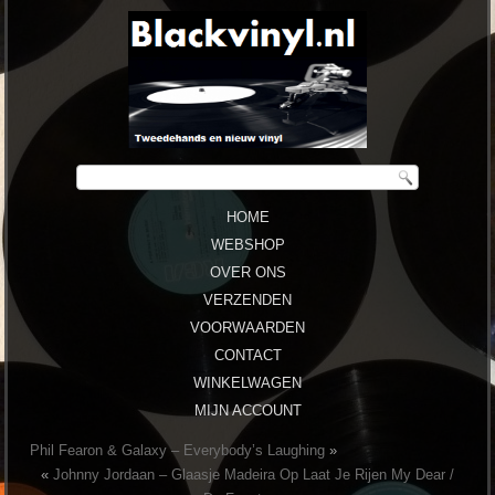
HOME
WEBSHOP
OVER ONS
VERZENDEN
VOORWAARDEN
CONTACT
WINKELWAGEN
MIJN ACCOUNT
Phil Fearon & Galaxy ‎– Everybody’s Laughing
»
«
Johnny Jordaan ‎– Glaasje Madeira Op Laat Je Rijen My Dear /