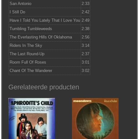
San Antonio
2:33
I Still Do
2:42
Have I Told You Lately That I Love You
2:49
Tumbling Tumbleweeds
2:38
The Everlasting Hills Of Oklahoma
2:56
Riders In The Sky
3:14
The Last Round-Up
2:37
Room Full Of Roses
3:01
Chant Of The Wanderer
3:02
Gerelateerde producten