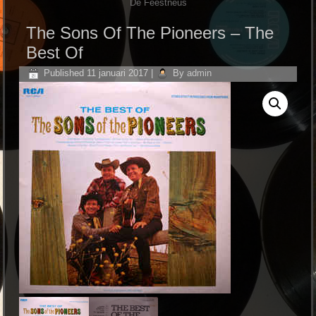
De Feestneus
The Sons Of The Pioneers ‎– The
Best Of
Published
11 januari 2017
|
By
admin