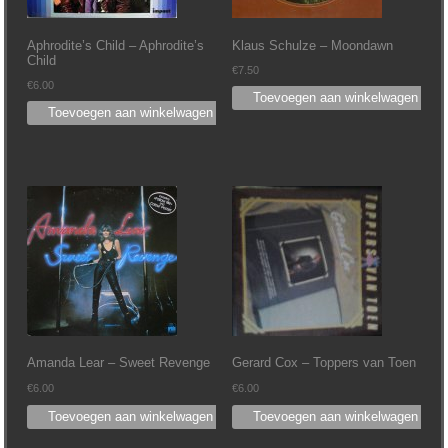
Aphrodite’s Child – Aphrodite’s
Klaus Schulze – Moondawn
Child
€
7.50
€
6.00
Toevoegen aan winkelwagen
Toevoegen aan winkelwagen
Amanda Lear – Sweet Revenge
Gerard Cox – Toppers van Toen
€
6.00
€
6.00
Toevoegen aan winkelwagen
Toevoegen aan winkelwagen