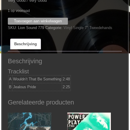
Very Good / Very Good
1 op voorraad
Too
Toevoegen aan winkelwagen
Much
SKU:
Lion Sound 779
Categorie:
Vinyl Single 7" Tweedehands
‎–
Wouldn't
Beschrijving
That
Be
Something
Beschrijving
aantal
Tracklist
A
Wouldn’t That Be Something
2:48
B
Jealous Pride
2:25
Gerelateerde producten