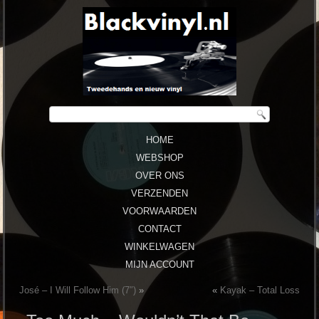
HOME
WEBSHOP
OVER ONS
VERZENDEN
VOORWAARDEN
CONTACT
WINKELWAGEN
MIJN ACCOUNT
José – I Will Follow Him (7″)
»
«
Kayak ‎– Total Loss