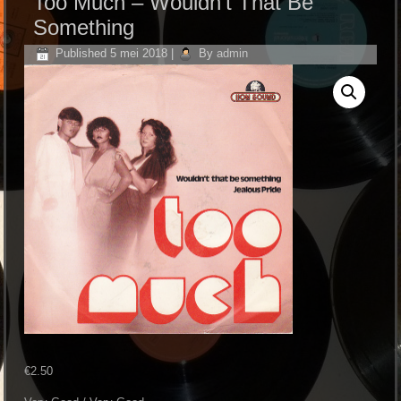
Too Much ‎– Wouldn’t That Be
Something
Published
5 mei 2018
|
By
admin
€
2.50