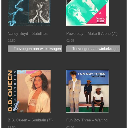
Nancy Boyd ‎– Satellites
Powerplay – Make It Alone (7″)
€
2.50
€
2.95
Toevoegen aan winkelwagen
Toevoegen aan winkelwagen
B.B. Queen ‎– Soultrain (7”)
Fun Boy Three ‎– Waiting
€
2.50
€
2.50