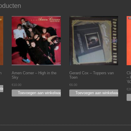
oducten
n
Amen Corner – High in the
Gerard Cox – Toppers van
Cl
Sky
Toen
– 
’6
€
10.00
€
6.00
wagen
€
2
Toevoegen aan winkelwagen
Toevoegen aan winkelwagen