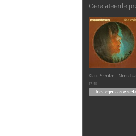
Gerelateerde pr
Klaus Schulze – Moondaw
€
7.50
Toevoegen aan winkel