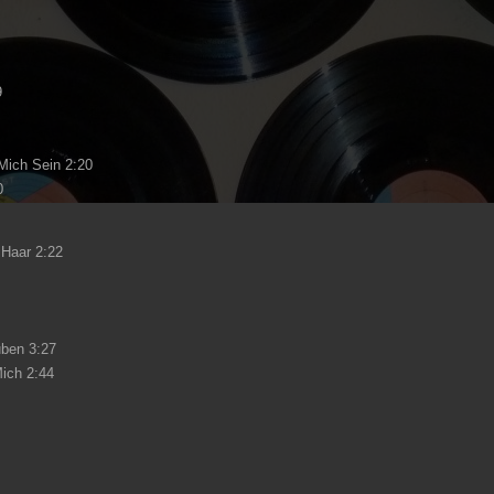
9
Mich Sein 2:20
0
 Haar 2:22
uben 3:27
Mich 2:44