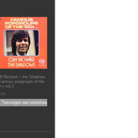
iff Richard + the Shadows
Famous popgroups of the
0 s vol.2
0.00
Toevoegen aan winkelwagen