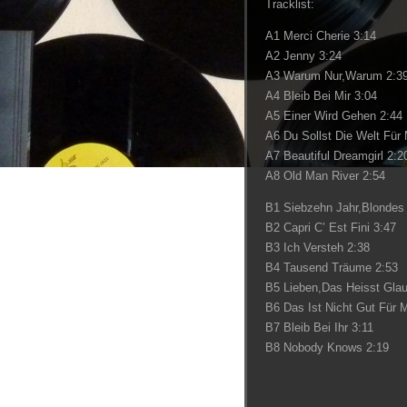
Tracklist:
A1 Merci Cherie 3:14
A2 Jenny 3:24
A3 Warum Nur,Warum 2:3
A4 Bleib Bei Mir 3:04
A5 Einer Wird Gehen 2:44
A6 Du Sollst Die Welt Für 
A7 Beautiful Dreamgirl 2:2
A8 Old Man River 2:54
B1 Siebzehn Jahr,Blondes
B2 Capri C’ Est Fini 3:47
B3 Ich Versteh 2:38
B4 Tausend Träume 2:53
B5 Lieben,Das Heisst Gla
B6 Das Ist Nicht Gut Für 
B7 Bleib Bei Ihr 3:11
B8 Nobody Knows 2:19