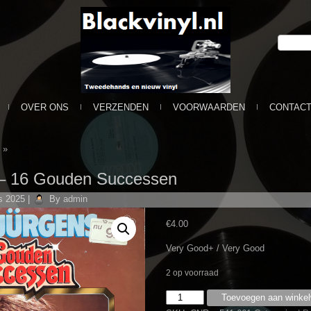
OVER ONS
VERZENDEN
VOORWAARDEN
CONTAC
»
‎– 16 Gouden Successen
s 2025
|
By
admin
€
4.00
Very Good+ / Very Good
2 op voorraad
Udo
Toevoegen aan winke