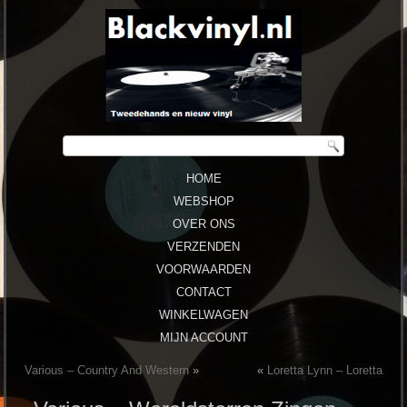
HOME
WEBSHOP
OVER ONS
VERZENDEN
VOORWAARDEN
CONTACT
WINKELWAGEN
MIJN ACCOUNT
Various ‎– Country And Western
»
«
Loretta Lynn ‎– Loretta