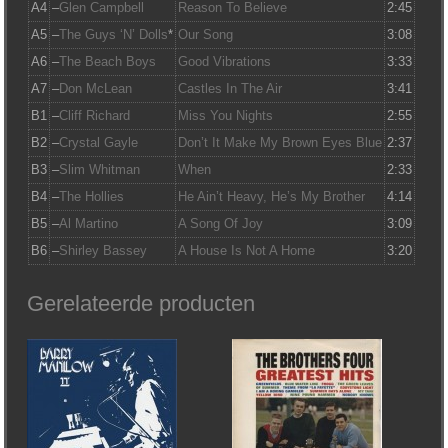
A4
–
Glen Campbell
Reason To Believe
2:45
A5
–
The Guys ‘N’ Dolls
*
Our Song
3:08
A6
–
The Beach Boys
Good Vibrations
3:33
A7
–
Don McLean
Castles In The Air
3:41
B1
–
Cliff Richard
Miss You Nights
2:55
B2
–
Crystal Gayle
Don’t It Make My Brown Eyes Blue
2:37
B3
–
Slim Whitman
When
2:33
B4
–
The Hollies
He Ain’t Heavy, He’s My Brother
4:14
B5
–
Al Martino
A Song Of Joy
3:09
B6
–
Shirley Bassey
A House Is Not A Home
3:20
Gerelateerde producten