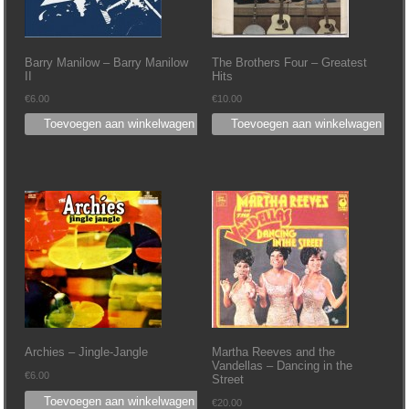
Barry Manilow – Barry Manilow
The Brothers Four – Greatest
II
Hits
€
6.00
€
10.00
Toevoegen aan winkelwagen
Toevoegen aan winkelwagen
Archies – Jingle-Jangle
Martha Reeves and the
Vandellas – Dancing in the
€
6.00
Street
Toevoegen aan winkelwagen
€
20.00