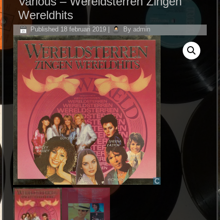
Various ‎– Wereldsterren Zingen
Wereldhits
Published
18 februari 2019
|
By
admin