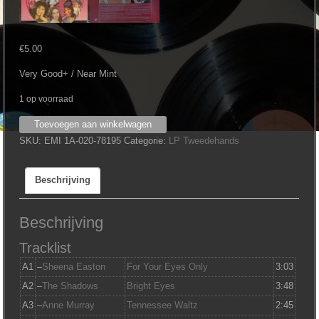
€
5.00
Very Good+ / Near Mint
1 op voorraad
Various
Toevoegen aan winkelwagen
‎–
SKU:
EMI 1A-020-78195
Categorie:
LP Tweedehands
Wereldsterren
Zingen
Beschrijving
Wereldhits
aantal
Beschrijving
Tracklist
A1
–
Sheena Easton
For Your Eyes Only
3:03
A2
–
The Shadows
Bright Eyes
3:48
A3
–
Anne Murray
Tennessee Waltz
2:45