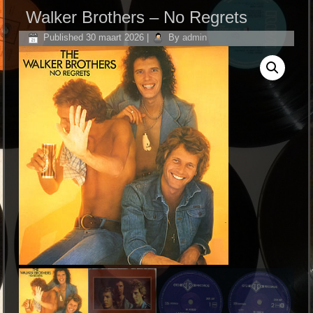
Walker Brothers – No Regrets
Published
30 maart 2026
|
By
admin