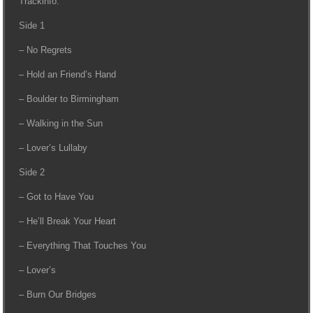
Trackinfo:
Side 1
– No Regrets
– Hold an Friend’s Hand
– Boulder to Birmingham
– Walking in the Sun
– Lover’s Lullaby
Side 2
– Got to Have You
– He’ll Break Your Heart
– Everything That Touches You
– Lover’s
– Burn Our Bridges