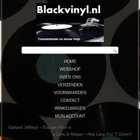
HOME
WEBSHOP
OVER ONS
VERZENDEN
VOORWAARDEN
CONTACT
WINKELWAGEN
MIJN ACCOUNT
Garland Jeffreys ‎– Escape Artist
»
«
Cees & Marjan ‎– Hoe Lang Zou ‘T Duren?