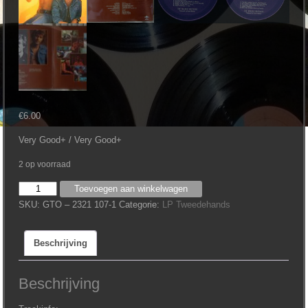
€
6.00
Very Good+ / Very Good+
2 op voorraad
Walker
Toevoegen aan winkelwagen
Brothers
SKU:
GTO – 2321 107-1
Categorie:
LP Tweedehands
-
No
Beschrijving
Regrets
aantal
Beschrijving