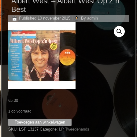
Albert West ‎– Albert West Op Z’n
Best
Published
10 november 2015
|
By
admin
€
5.00
1 op voorraad
Albert
Toevoegen aan winkelwagen
West
SKU:
LSP 13137
Categorie:
LP Tweedehands
‎–