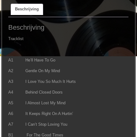
Albert
Beschrijving
West
Op
Z'n
Beschrijving
Best
aantal
Tracklist
A1 He’ll Have To Go
A2 Gentle On My Mind
A3 I Love You So Much It Hurts
A4 Behind Closed Doors
A5 I Almost Lost My Mind
A6 It Keeps Right On A Hurtin’
A7 I Can’t Stop Loving You
B1 For The Good Times