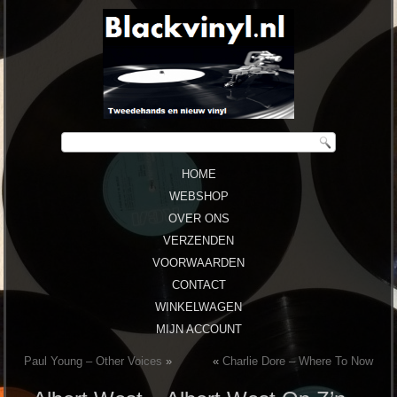
HOME
WEBSHOP
OVER ONS
VERZENDEN
VOORWAARDEN
CONTACT
WINKELWAGEN
MIJN ACCOUNT
Paul Young ‎– Other Voices
»
«
Charlie Dore ‎– Where To Now