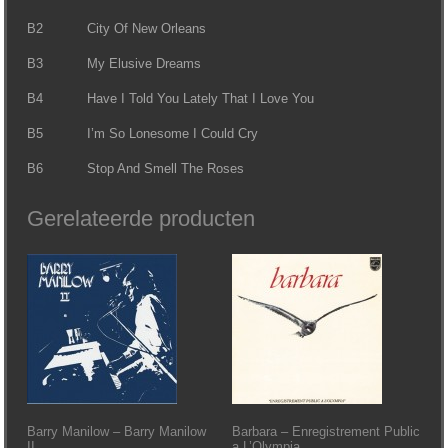
B2 City Of New Orleans
B3 My Elusive Dreams
B4 Have I Told You Lately That I Love You
B5 I’m So Lonesome I Could Cry
B6 Stop And Smell The Roses
Gerelateerde producten
Barry Manilow – Barry Manilow
Barbara – Enregistrement Public
II
a L’Olympia