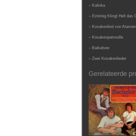
– Kalinka
– Eintönig Klingt Hell das 
– Kosakenlied von Ataman 
– Kosakenpatrouille
– Baikalsee
– Zwei Kosakenlieder
Gerelateerde pr