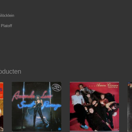
Glöcklein
Platoff
oducten