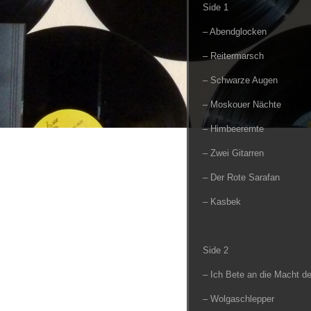
Side 1
– Abendglocken
– Reitermarsch
– Schwarze Augen
– Moskouer Nächte
– Himbeerernte
– Zwei Gitarren
– Der Rote Sarafan
– Kasbek
Side 2
– Ich Bete an die Macht de
– Wolgaschlepper