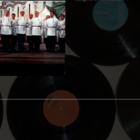
Serge
Jaroff,
Balalaika-
Orkest,
Alexander
Bochensky
-
Aan
de
Oevers
van
de
Don
aantal