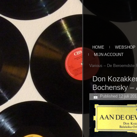
HOME
WEBSHOP
MIJN ACCOUNT
Various – De Beroemdste 
Don Kozakkenk
Bochensky – 
Published
12 juli 20