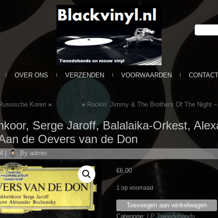
OVER ONS
VERZENDEN
VOORWAARDEN
CONTAC
Russische Koren
»
«
Rockin’ Jimmy & The Brothers Of The Night ‎
oor, Serge Jaroff, Balalaika-Orkest, Ale
Aan de Oevers van de Don
14
|
By
admin
€
6.00
1 op voorraad
Don
Toevoegen aan winkelwagen
Kozakkenkoor,
Categorie:
LP Tweedehands