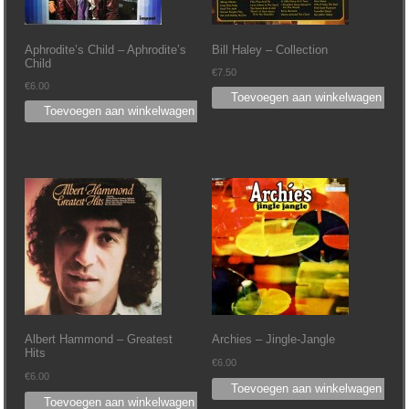
Aphrodite’s Child – Aphrodite’s
Bill Haley – Collection
Child
€
7.50
€
6.00
Toevoegen aan winkelwagen
Toevoegen aan winkelwagen
Albert Hammond – Greatest
Archies – Jingle-Jangle
Hits
€
6.00
€
6.00
Toevoegen aan winkelwagen
Toevoegen aan winkelwagen