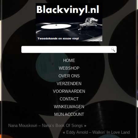
HOME
WEBSHOP
OVER ONS
VERZENDEN
VOORWAARDEN
CONTACT
WINKELWAGEN
MIJN ACCOUNT
Nana Mouskouri – Nana’s Book Of Songs
»
«
Eddy Arnold ‎– Walkin’ In Love Land