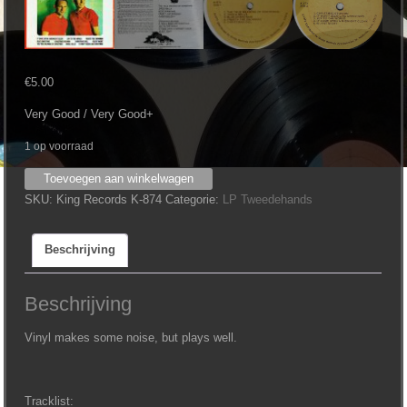
€
5.00
Very Good / Very Good+
1 op voorraad
Don
Toevoegen aan winkelwagen
Remo
SKU:
King Records K-874
Categorie:
LP Tweedehands
&
Red
Beschrijving
Smiley
-
The
Beschrijving
True
Meaning
Vinyl makes some noise, but plays well.
of
Christmas
aantal
Tracklist: