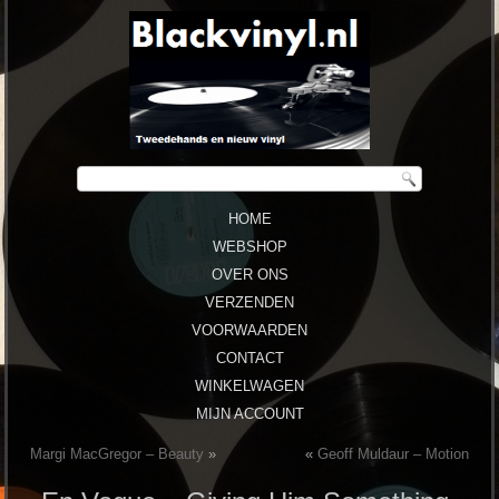
HOME
WEBSHOP
OVER ONS
VERZENDEN
VOORWAARDEN
CONTACT
WINKELWAGEN
MIJN ACCOUNT
Margi MacGregor – Beauty
»
«
Geoff Muldaur – Motion