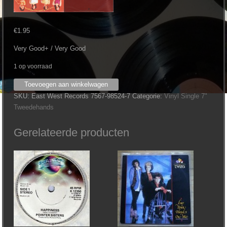
€
1.95
Very Good+ / Very Good
1 op voorraad
En
Toevoegen aan winkelwagen
Vogue
SKU:
East West Records 7567-98524-7
Categorie:
Vinyl Single 7"
-
Tweedehands
Giving
Him
Gerelateerde producten
Something
He
Can
Feel
aantal