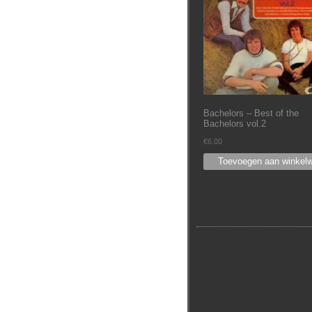
Bachelors – Best of the
Bachelors vol.2
€
6.00
Toevoegen aan winkel