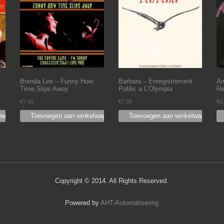
Brenda Lee – Funny How
Barbara – Enregistrement
Am
Time Slips Away
Public a L’Olympia
Re
€
7.50
€
7.50
€
6
wagen
Toevoegen aan winkelwagen
Toevoegen aan winkelwagen
Copyright © 2014. All Rights Reserved.
Powered by
AHT-Automatisering