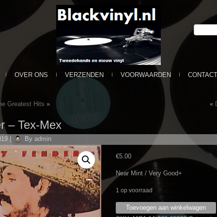
OVER ONS
VERZENDEN
VOORWAARDEN
CONTAC
me Greatest Hits
»
«
r ‎– Tex-Mex
019
|
By
admin
€
5.00
Near Mint / Very Good+
1 op voorraad
Freddy
Toevoegen aan winkelwagen