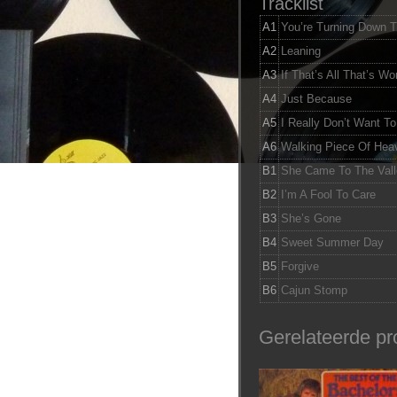
Tracklist
A1
You’re Turning Down 
A2
Leaning
A3
If That’s All That’s Wo
A4
Just Because
A5
I Really Don’t Want T
A6
Walking Piece Of Hea
B1
She Came To The Vall
B2
I’m A Fool To Care
B3
She’s Gone
B4
Sweet Summer Day
B5
Forgive
B6
Cajun Stomp
Gerelateerde pr