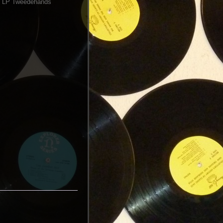
:
LP Tweedehands