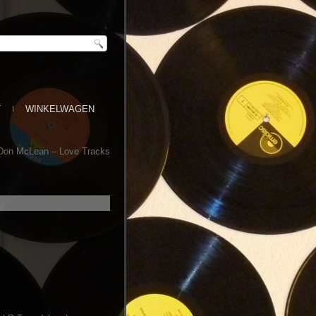
T
WINKELWAGEN
Don McLean ‎– Love Tracks