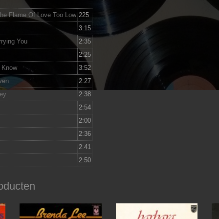
The Flame Of Love Too Low
225
3:15
rrying You
2:35
2:25
o Know
3:52
ven
2:27
ey
2:38
2:54
2:00
2:36
2:41
2:50
oducten