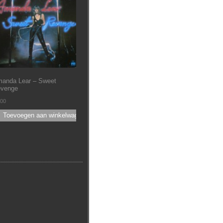
anda Lear – Sweet
venge
.00
Toevoegen aan winkelwagen