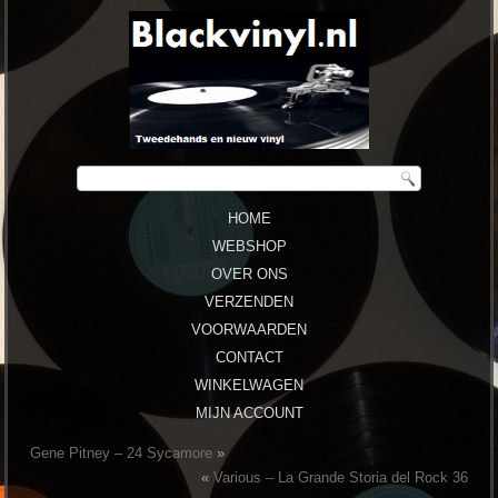
HOME
WEBSHOP
OVER ONS
VERZENDEN
VOORWAARDEN
CONTACT
WINKELWAGEN
MIJN ACCOUNT
Gene Pitney – 24 Sycamore
»
«
Various – La Grande Storia del Rock 36