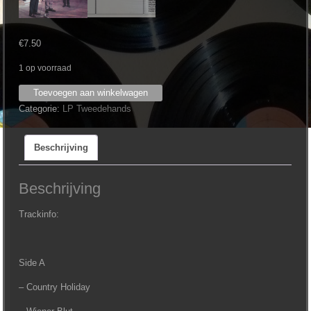
€
7.50
1 op voorraad
Hotcha
Toevoegen aan winkelwagen
Trio
Categorie:
LP Tweedehands
-
On
Beschrijving
Tour
aantal
Beschrijving
Trackinfo:
Side A
– Country Holiday