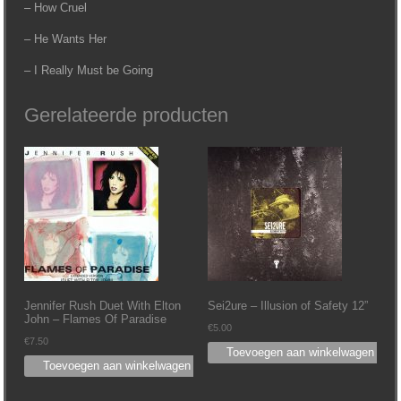
– How Cruel
– He Wants Her
– I Really Must be Going
Gerelateerde producten
Jennifer Rush Duet With Elton
Sei2ure – Illusion of Safety 12”
John ‎– Flames Of Paradise
€
5.00
€
7.50
Toevoegen aan winkelwagen
Toevoegen aan winkelwagen