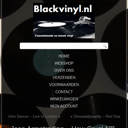
HOME
WEBSHOP
OVER ONS
VERZENDEN
VOORWAARDEN
CONTACT
WINKELWAGEN
MIJN ACCOUNT
John Denver ‎– Live In London
»
«
Showaddywaddy ‎– Red Star