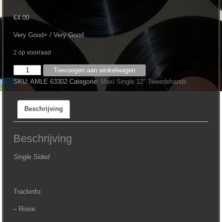
€
4.00
Very Good+ / Very Good
2 op voorraad
Joan
Toevoegen aan winkelwagen
Armatrading
SKU:
AMLE 63302
Categorie:
Maxi Single 12" Tweedehands
-
How
Beschrijving
Cruel
12''
aantal
Beschrijving
Single Sided
Trackinfo:
– Rosie