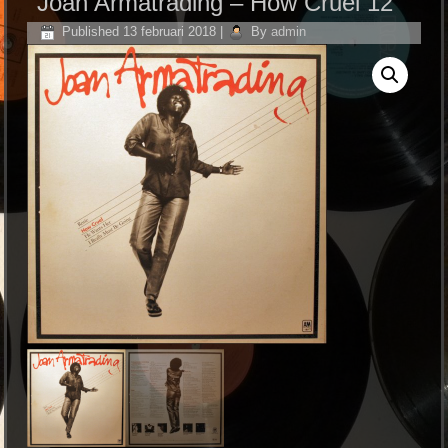
Joan Armatrading – How Cruel 12”
Published
13 februari 2018
|
By
admin