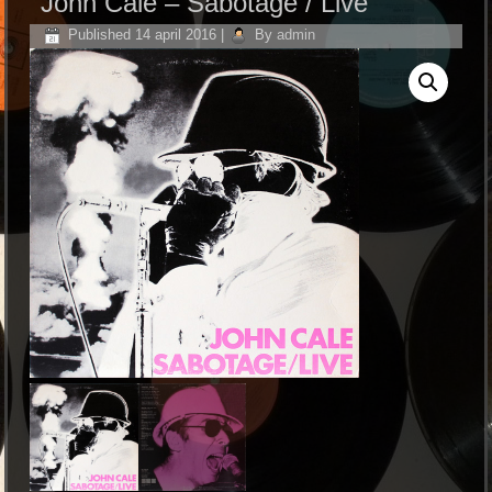
John Cale ‎– Sabotage / Live
Published
14 april 2016
|
By
admin