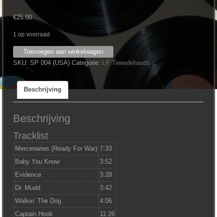
€
25.00
1 op voorraad
John
Toevoegen aan winkelwagen
Cale
SKU:
SP 004 (USA)
Categorie:
LP Tweedehands
‎–
Sabotage
Beschrijving
/
Live
aantal
Beschrijving
Tracklist
Mercenaries (Ready For War)
7:33
Baby You Know
3:52
Evidence
3:28
Dr. Mudd
3:42
Walkin’ The Dog
4:06
Captain Hook
11:26