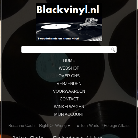
HOME
WEBSHOP
OVER ONS
VERZENDEN
VOORWAARDEN
CONTACT
WINKELWAGEN
MIJN ACCOUNT
Rosanne Cash ‎– Right Or Wrong
»
«
Tom Waits ‎– Foreign Affairs