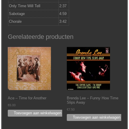
Only Time Will Tell
2:37
Sabotage
4:59
Chorale
3:42
Gerelateerde producten
Ace – Time for Another
Brenda Lee – Funny How Time
Slips Away
€
6.00
€
7.50
Toevoegen aan winkelwagen
Toevoegen aan winkelwagen