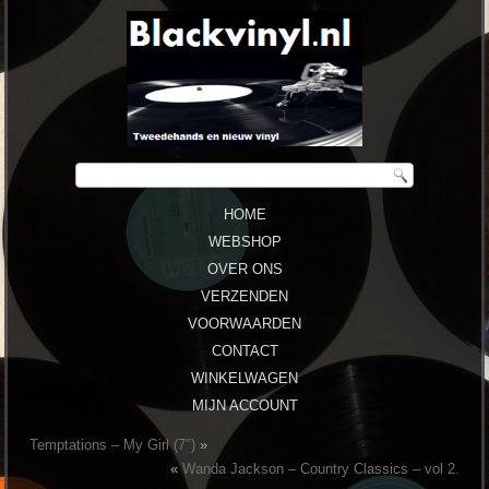
HOME
WEBSHOP
OVER ONS
VERZENDEN
VOORWAARDEN
CONTACT
WINKELWAGEN
MIJN ACCOUNT
Temptations – My Girl (7″)
»
«
Wanda Jackson – Country Classics – vol 2.