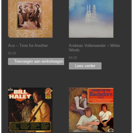
Ace – Time for Another
Andreas Vollenweider – White
Winds
€
6.00
€
6.00
Toevoegen aan winkelwagen
Lees verder