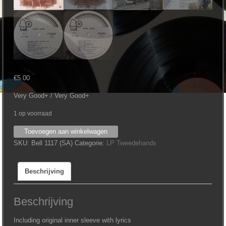
€
5.00
Very Good+ / Very Good+
1 op voorraad
Mark
Toevoegen aan winkelwagen
James
SKU:
Bell 1117 (SA)
Categorie:
LP Tweedehands
-
Mark
Beschrijving
James
aantal
Beschrijving
Including original inner sleeve with lyrics