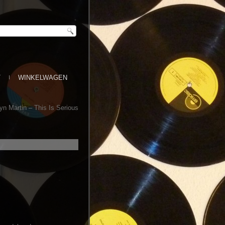
T
WINKELWAGEN
yn Martin ‎– This Is Serious