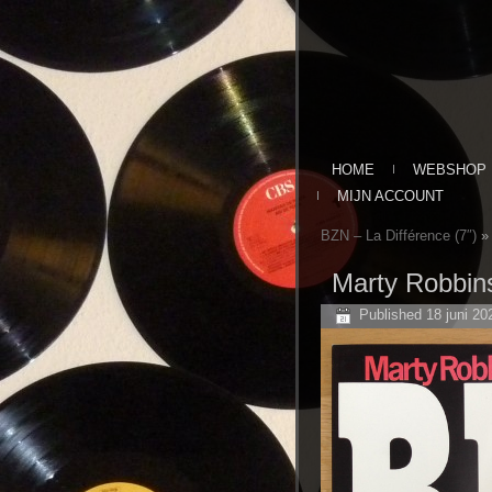
HOME
WEBSHOP
MIJN ACCOUNT
BZN ‎– La Différence (7″)
»
Marty Robbins
Published
18 juni 20