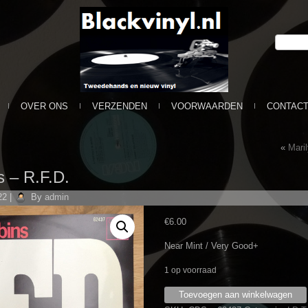
OVER ONS
VERZENDEN
VOORWAARDEN
CONTAC
«
Maril
 ‎– R.F.D.
22
|
By
admin
€
6.00
Near Mint / Very Good+
1 op voorraad
Marty
Toevoegen aan winkelwagen