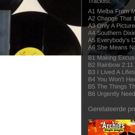
Tracklist:
A1 Melba From M
A2 Change That D
A3 Only A Pictur
A4 Southern Dixie
A5 Everybody’s Da
A6 She Means No
B1 Making Excus
B2 Rainbow 2:11
B3 I Lived A Life
B4 You Won’t Ha
B5 The Things Th
B6 Urgently Need
Gerelateerde pr