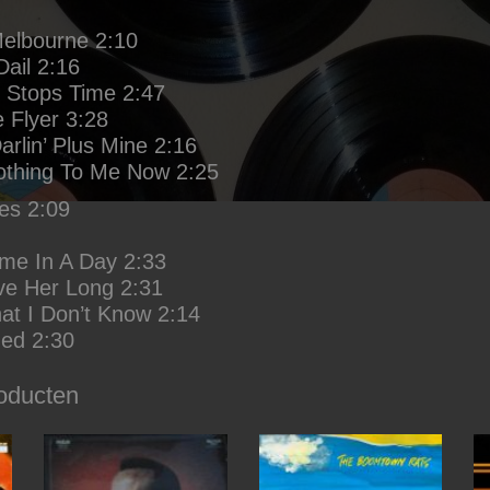
elbourne 2:10
ail 2:16
e Stops Time 2:47
 Flyer 3:28
rlin’ Plus Mine 2:16
thing To Me Now 2:25
es 2:09
time In A Day 2:33
ve Her Long 2:31
at I Don’t Know 2:14
ed 2:30
oducten