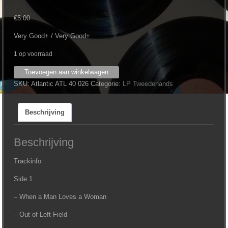
€
5.00
Very Good+ / Very Good+
1 op voorraad
Percy
Toevoegen aan winkelwagen
Sledge
SKU:
Atlantic ATL 40 026
Categorie:
LP Tweedehands
-
Best
Beschrijving
of
aantal
Beschrijving
Trackinfo:
Side 1
– When a Man Loves a Woman
– Out of Left Field