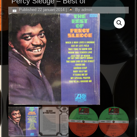
Percy Sledge – Best of
Published
22 januari 2014
|
By
admin