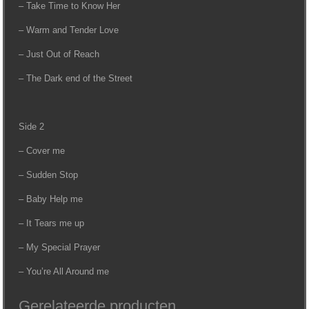
– Take Time to Know Her
– Warm and Tender Love
– Just Out of Reach
– The Dark end of the Street
Side 2
– Cover me
– Sudden Stop
– Baby Help me
– It Tears me up
– My Special Prayer
– You’re All Around me
Gerelateerde producten