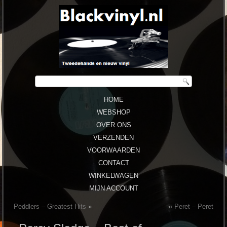
HOME
WEBSHOP
OVER ONS
VERZENDEN
VOORWAARDEN
CONTACT
WINKELWAGEN
MIJN ACCOUNT
Peddlers – Greatest Hits
»
«
Peret – Peret