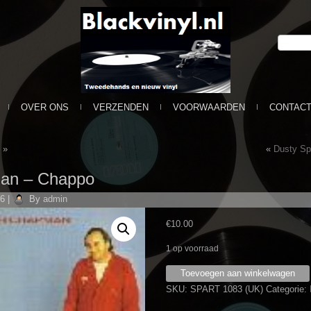
OVER ONS
VERZENDEN
VOORWAARDEN
CONTAC
»
«
Dusty Spr
an ‎– Chappo
16
|
By
admin
€
10.00
1 op voorraad
Roger
Toevoegen aan winkelwagen
Chapman
SKU:
SPART 1083 (UK)
Categorie:
‎–