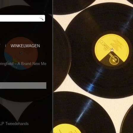
T
WINKELWAGEN
ingfield ‎– A Brand New Me
LP Tweedehands