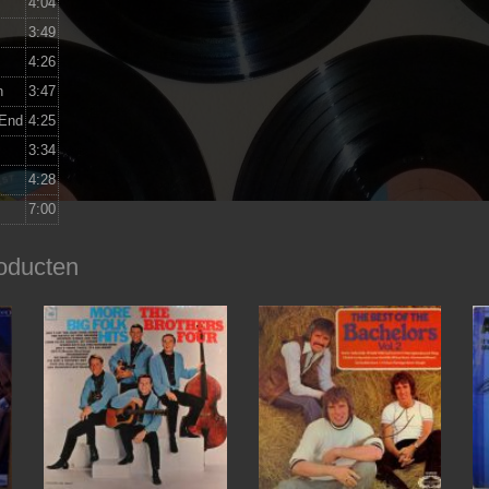
4:04
3:49
4:26
n
3:47
 End
4:25
3:34
4:28
7:00
oducten