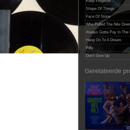
Keep Forgettin’
Shape Of Things
Face Of Stone
Who Pulled The Nite Dow
Always Gotta Pay In The
Hang On To A Dream
Pills
Don’t Give Up
Gerelateerde pr