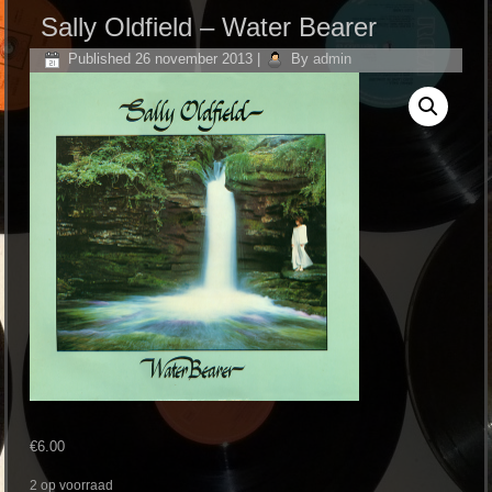
Sally Oldfield – Water Bearer
Published
26 november 2013
|
By
admin
€
6.00
2 op voorraad