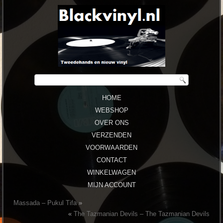
HOME
WEBSHOP
OVER ONS
VERZENDEN
VOORWAARDEN
CONTACT
WINKELWAGEN
MIJN ACCOUNT
Massada – Pukul Tifa
»
«
The Tazmanian Devils – The Tazmanian Devils