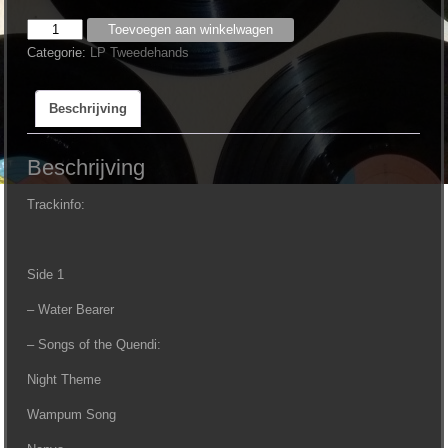
Sally
Toevoegen aan winkelwagen
Oldfield
Categorie:
LP Tweedehands
-
Water
Beschrijving
Bearer
aantal
Beschrijving
Trackinfo:
Side 1
– Water Bearer
– Songs of the Quendi:
Night Theme
Wampum Song