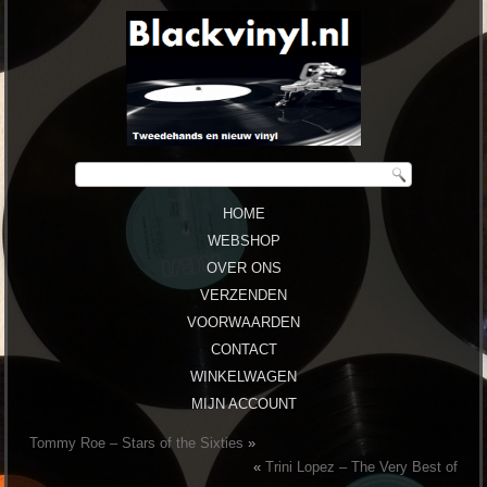
HOME
WEBSHOP
OVER ONS
VERZENDEN
VOORWAARDEN
CONTACT
WINKELWAGEN
MIJN ACCOUNT
Tommy Roe – Stars of the Sixties
»
«
Trini Lopez – The Very Best of