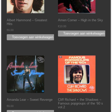
Albert Hammond – Greatest
Amen Corner – High in the Sky
Hits
€
10.00
€
6.00
Toevoegen aan winkelwagen
Toevoegen aan winkelwagen
Amanda Lear – Sweet Revenge
Cliff Richard + the Shadows –
Famous popgroups of the ’60 s
€
6.00
vol.2