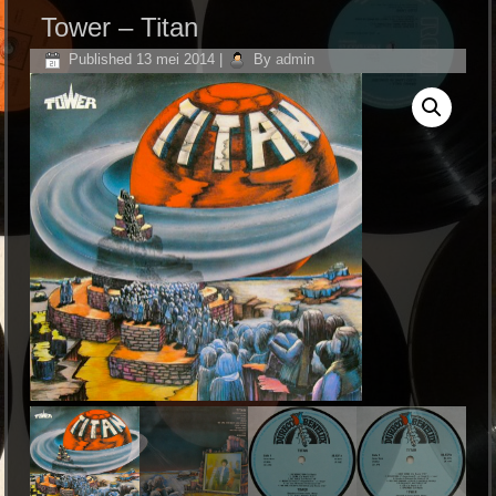
Tower – Titan
Published
13 mei 2014
|
By
admin