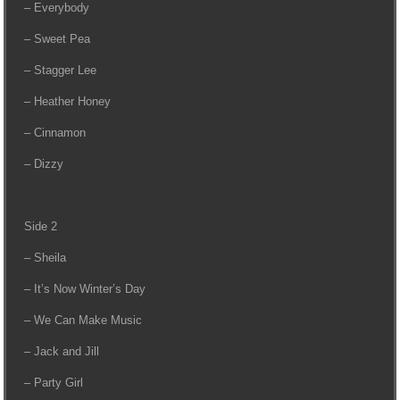
– Everybody
– Sweet Pea
– Stagger Lee
– Heather Honey
– Cinnamon
– Dizzy
Side 2
– Sheila
– It’s Now Winter’s Day
– We Can Make Music
– Jack and Jill
– Party Girl