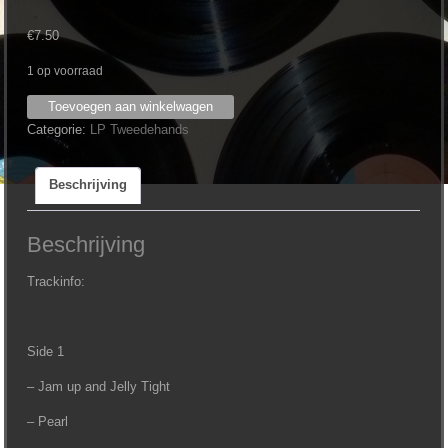
€
7.50
1 op voorraad
Tommy
Toevoegen aan winkelwagen
Roe
Categorie:
LP Tweedehands
-
Stars
Beschrijving
of
the
Sixties
Beschrijving
aantal
Trackinfo:
Side 1
– Jam up and Jelly Tight
– Pearl