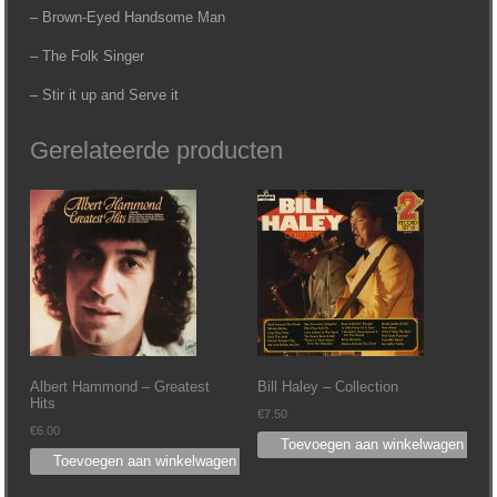
– Brown-Eyed Handsome Man
– The Folk Singer
– Stir it up and Serve it
Gerelateerde producten
Albert Hammond – Greatest
Bill Haley – Collection
Hits
€
7.50
€
6.00
Toevoegen aan winkelwagen
Toevoegen aan winkelwagen