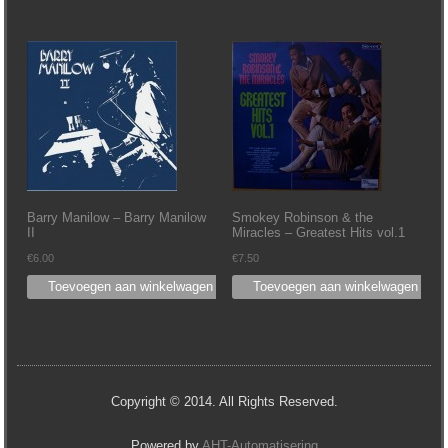
Barry Manilow – Barry Manilow
Smokey Robinson & the
II
Miracles – Greatest Hits vol.1
€
6.00
€
7.50
Toevoegen aan winkelwagen
Toevoegen aan winkelwagen
Copyright © 2014. All Rights Reserved.
Powered by
AHT-Automatisering