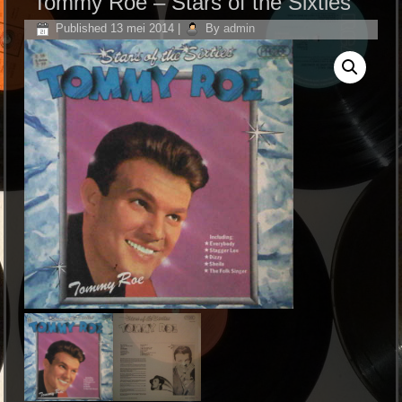
Tommy Roe – Stars of the Sixties
Published
13 mei 2014
|
By
admin